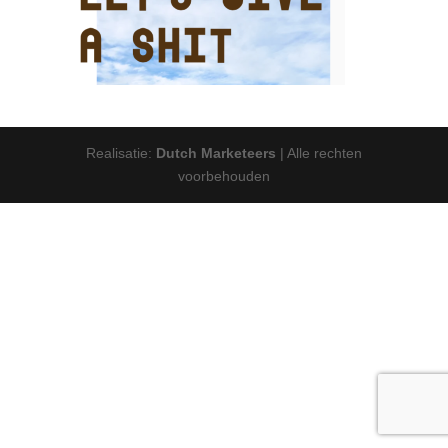
Realisatie:
Dutch Marketeers
| Alle rechten
voorbehouden